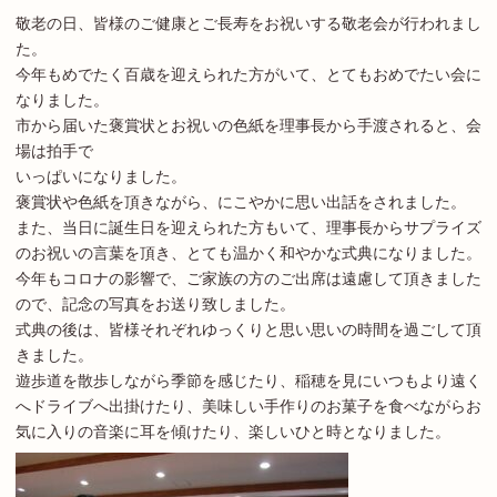
敬老の日、皆様のご健康とご長寿をお祝いする敬老会が行われまし
た。
今年もめでたく百歳を迎えられた方がいて、とてもおめでたい会に
なりました。
市から届いた褒賞状とお祝いの色紙を理事長から手渡されると、会
場は拍手で
いっぱいになりました。
褒賞状や色紙を頂きながら、にこやかに思い出話をされました。
また、当日に誕生日を迎えられた方もいて、理事長からサプライズ
のお祝いの言葉を頂き、とても温かく和やかな式典になりました。
今年もコロナの影響で、ご家族の方のご出席は遠慮して頂きました
ので、記念の写真をお送り致しました。
式典の後は、皆様それぞれゆっくりと思い思いの時間を過ごして頂
きました。
遊歩道を散歩しながら季節を感じたり、稲穂を見にいつもより遠く
へドライブへ出掛けたり、美味しい手作りのお菓子を食べながらお
気に入りの音楽に耳を傾けたり、楽しいひと時となりました。