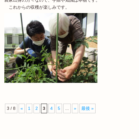
農家出身の方々なので、手際や知識は本物です。
これからの収穫が楽しみです。
3 / 8
«
1
2
3
4
5
...
»
最後 »