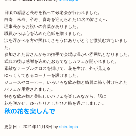
日頃の感謝と長寿を祝って敬老会が行われました。
白寿、米寿、卒寿、喜寿を迎えられた11名の皆さんへ
理事長からお祝いの言葉がありました。
職員からは心を込めた色紙を贈りました。
涙を浮かべる方や照れくさそうにありがとうと微笑む方もいまし
た。
参加された皆さんからの拍手で会場は温かい雰囲気となりました。
式典の後は感謝を込めたおもてなしカフェが開かれました。
素敵なテーブルクロスを掛けて、花を生け、外が見える
ゆっくりできるコーナーを設けました。
ジュースやコーヒー、いろいろな飲み物と綺麗に飾り付けられた
パフェが用意されました。
好きな飲み物と美味しいパフェを楽しみながら、話に
花を咲かせ、ゆったりとしたひと時を過ごしました。
秋の花を楽しんで
更新日：
2021年11月3日
by
shirutopia