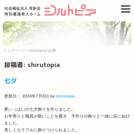
Skip
togg
to
navi
content
トップページ
>
shirutopiaの記事
投稿者:
shirutopia
七夕
更新日：
2024年7月8日
by
shirutopia
夢いっぱいの七夕飾りを作りました。
お年寄りと職員が願いことを書き、手作りの飾りと一緒に笹に結び
ました。
美しくカラフルに飾りつけられました。