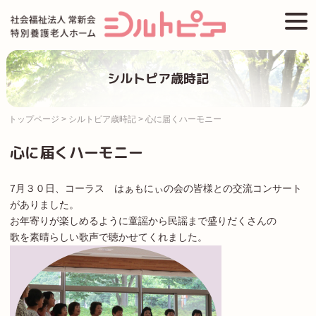
Skip
togg
to
navi
content
シルトピア歳時記
トップページ
>
シルトピア歳時記
>
心に届くハーモニー
心に届くハーモニー
7月３０日、コーラス はぁもにぃの会の皆様との交流コンサート
がありました。
お年寄りが楽しめるように童謡から民謡まで盛りだくさんの
歌を素晴らしい歌声で聴かせてくれました。