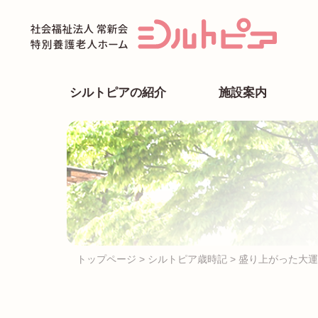
Skip
to
content
シルトピアの紹介
施設案内
トップページ
>
シルトピア歳時記
>
盛り上がった大運