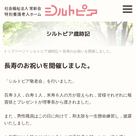
Skip
togg
to
navi
content
シルトピア歳時記
トップページ
>
シルトピア歳時記
>
長寿のお祝いを開催しました。
長寿のお祝いを開催しました。
「シルトピア敬老会」を行いました。
百寿３人，白寿１人，米寿６人の方が迎えられ，皆様それぞれに報
賞状とプレゼントが理事長から渡されました。
また，男性職員はこの日に向けて，和太鼓を一生懸命練習し，披露
いたしました。