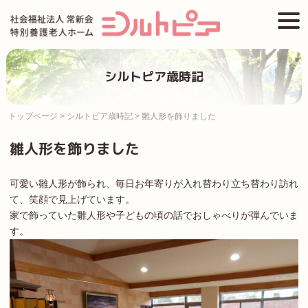
Skip
togg
to
navi
content
シルトピア歳時記
トップページ
>
シルトピア歳時記
>
雛人形を飾りました
雛人形を飾りました
可愛い雛人形が飾られ、毎日お年寄りが入れ替わり立ち替わり訪れ
て、笑顔で見上げています。
家で飾っていた雛人形や子どもの頃の話でおしゃべりが弾んでいま
す。