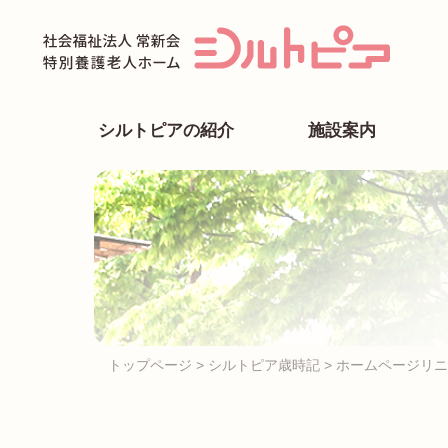
Skip
to
content
シルトピアの紹介
施設案内
トップページ
>
シルトピア歳時記
>
ホームページリニ